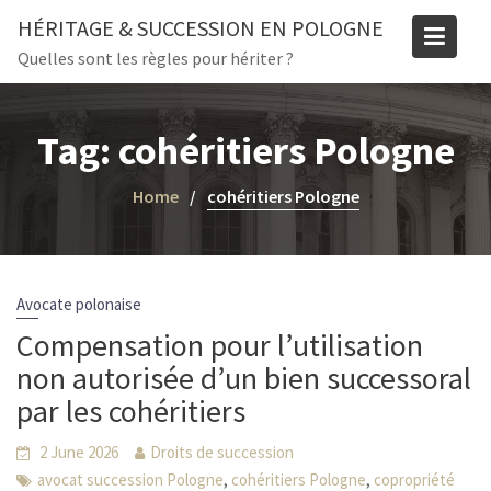
Skip
HÉRITAGE & SUCCESSION EN POLOGNE
to
Quelles sont les règles pour hériter ?
content
Tag:
cohéritiers Pologne
Home
cohéritiers Pologne
Avocate polonaise
Compensation pour l’utilisation
non autorisée d’un bien successoral
par les cohéritiers
2 June 2026
Droits de succession
,
,
avocat succession Pologne
cohéritiers Pologne
copropriété