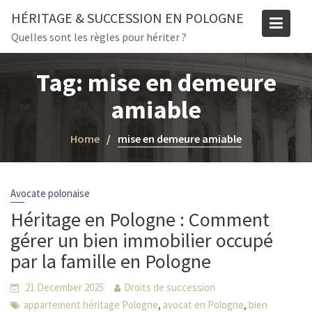
Skip
HÉRITAGE & SUCCESSION EN POLOGNE
to
Quelles sont les règles pour hériter ?
content
Tag:
mise en demeure
amiable
Home
mise en demeure amiable
Avocate polonaise
Héritage en Pologne : Comment
gérer un bien immobilier occupé
par la famille en Pologne
21 December 2025
Droits de succession
,
,
appartement héritage Pologne
avocat en Pologne
bien