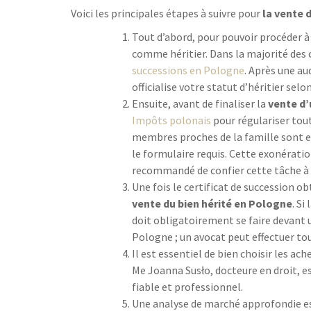
Voici les principales étapes à suivre pour
la vente 
Tout d’abord, pour pouvoir procéder à
comme héritier. Dans la majorité des 
successions en Pologne
. Après une au
officialise votre statut d’héritier selo
Ensuite, avant de finaliser la
vente d’
Impôts polonais
pour régulariser tout
membres proches de la famille sont ex
le formulaire requis. Cette exonératio
recommandé de confier cette tâche à 
Une fois le certificat de succession o
vente du bien hérité en Pologne
. S
doit obligatoirement se faire devant u
Pologne ; un avocat peut effectuer t
Il est essentiel de bien choisir les ac
Me Joanna Susło, docteure en droit, 
fiable et professionnel.
Une analyse de marché approfondie est