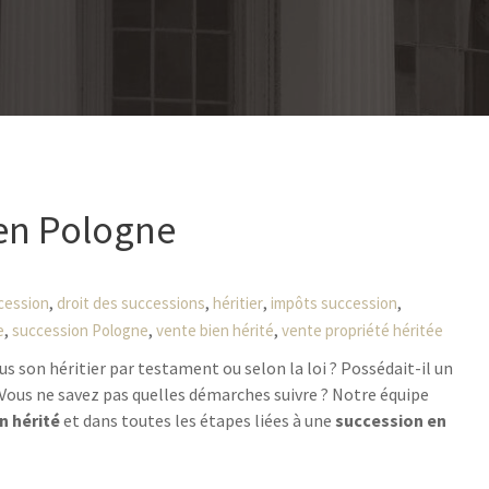
 en Pologne
,
,
,
,
ccession
droit des successions
héritier
impôts succession
,
,
,
e
succession Pologne
vente bien hérité
vente propriété héritée
s son héritier par testament ou selon la loi ? Possédait-il un
ous ne savez pas quelles démarches suivre ? Notre équipe
n hérité
et dans toutes les étapes liées à une
succession en