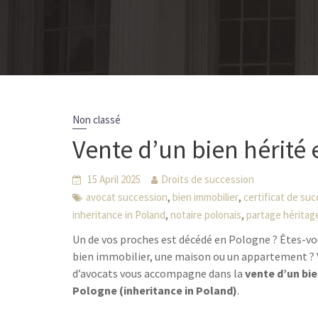
Non classé
Vente d’un bien hérité
15 April 2025
Droits de succession
,
,
avocat succession
bien immobilier
certificat de su
,
,
inheritance in Poland
notaire polonais
partage héritag
Un de vos proches est décédé en Pologne ? Êtes-vou
bien immobilier, une maison ou un appartement ? V
d’avocats vous accompagne dans la
vente d’un bie
Pologne (inheritance in Poland)
.