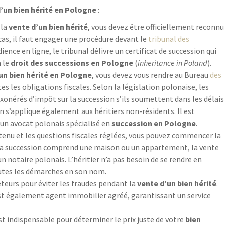
d’un bien hérité en Pologne
:
 la
vente d’un bien hérité
, vous devez être officiellement reconnu
cas, il faut engager une procédure devant le
tribunal des
dience en ligne, le tribunal délivre un certificat de succession qui
n le
droit des successions en Pologne
(
inheritance in Poland
).
un bien hérité en Pologne
, vous devez vous rendre au Bureau
des
es les obligations fiscales. Selon la législation polonaise, les
onérés d’impôt sur la succession s’ils soumettent dans les délais
n s’applique également aux héritiers non-résidents. Il est
un avocat polonais spécialisé en
succession en Pologne
.
btenu et les questions fiscales réglées, vous pouvez commencer la
i la succession comprend une maison ou un appartement, la vente
n notaire polonais. L’héritier n’a pas besoin de se rendre en
outes les démarches en son nom.
heteurs pour éviter les fraudes pendant la
vente d’un bien hérité
.
est également agent immobilier agréé, garantissant un service
 indispensable pour déterminer le prix juste de votre
bien