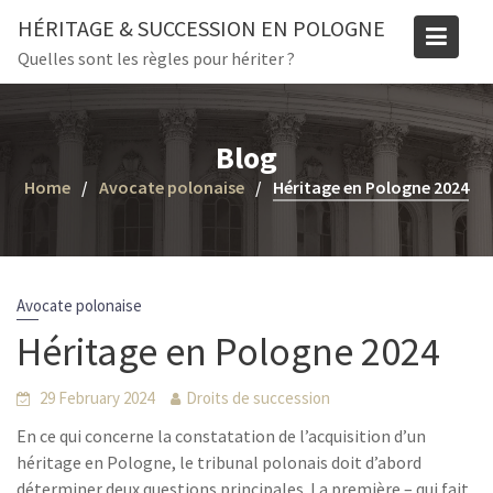
Skip
HÉRITAGE & SUCCESSION EN POLOGNE
to
Quelles sont les règles pour hériter ?
content
Blog
Home
Avocate polonaise
Héritage en Pologne 2024
Avocate polonaise
Héritage en Pologne 2024
29 February 2024
Droits de succession
En ce qui concerne la constatation de l’acquisition d’un
héritage en Pologne, le tribunal polonais doit d’abord
déterminer deux questions principales. La première – qui fait