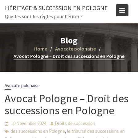
Skip
HÉRITAGE & SUCCESSION EN POLOGNE
to
Quelles sont les règles pour hériter ?
content
Blog
Home
Avocate polonaise
Avocat Pologne – Droit des successions en Pologne
Avocate polonaise
Avocat Pologne – Droit des
successions en Pologne
10 November 2024
Droits de succession
,
des successions en Pologne
le tribunal des successions en