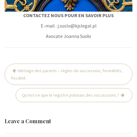
CONTACTEZ NOUS POUR EN SAVOIR PLUS
E-mail : j.suslo@kjslegal.pl
Avocate Joanna Susło
Post
Héritage des parents – règles de succession, formalités,
navigation
fiscalité
Qu’est-ce que le registre polonais des successions ?
Leave a Comment